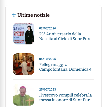
Ultime notizie
02/07/2026
25° Anniversario della
Nascita al Cielo di Suor Pura
Pagani
04/10/2025
Pellegrinaggi a
Campofontana: Domenica 4
maggio e 4 ottobre
25/07/2023
Il vescovo Pompili celebra la
messa in onore di Suor Pura
a Mozzecane