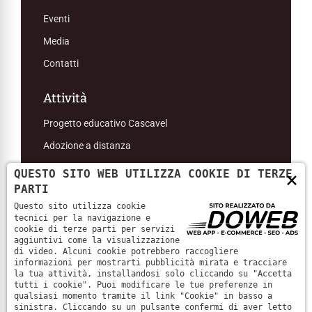
Eventi
Media
Contatti
Attività
Progetto educativo Cascavel
Adozione a distanza
QUESTO SITO WEB UTILIZZA COOKIE DI TERZE
×
PARTI
Questo sito utilizza cookie
tecnici per la navigazione e
Associazione Amici di Suor Pura Pagani
|
P. IVA: 93180980232
cookie di terze parti per servizi
aggiuntivi come la visualizzazione
di video. Alcuni cookie potrebbero raccogliere
Informativa sulla privacy
informazioni per mostrarti pubblicità mirata e tracciare
la tua attività, installandosi solo cliccando su "Accetta
tutti i cookie". Puoi modificare le tue preferenze in
Cookie policy
qualsiasi momento tramite il link "Cookie" in basso a
sinistra. Cliccando su un pulsante confermi di aver letto