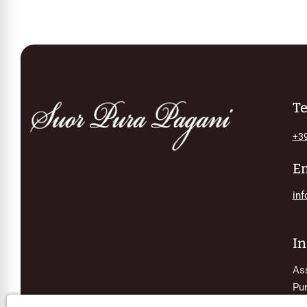
Te
+39
E
inf
In
Ass
Pur
Scu