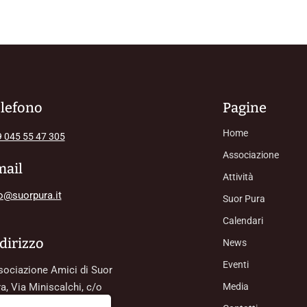
lefono
Pagine
Home
 045 55 47 305
Associazione
mail
Attività
o@suorpura.it
Suor Pura
Calendari
dirizzo
News
Eventi
ociazione Amici di Suor
a, Via Miniscalchi, c/o
Media
ola dell'infanzia Erizzo