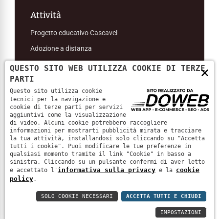
Attività
Progetto educativo Cascavel
Adozione a distanza
QUESTO SITO WEB UTILIZZA COOKIE DI TERZE
×
PARTI
Questo sito utilizza cookie
tecnici per la navigazione e
Associazione Amici di Suor Pura Pagani
|
P. IVA: 93180980232
cookie di terze parti per servizi
aggiuntivi come la visualizzazione
di video. Alcuni cookie potrebbero raccogliere
Informativa sulla privacy
informazioni per mostrarti pubblicità mirata e tracciare
la tua attività, installandosi solo cliccando su "Accetta
tutti i cookie". Puoi modificare le tue preferenze in
Cookie policy
qualsiasi momento tramite il link "Cookie" in basso a
sinistra. Cliccando su un pulsante confermi di aver letto
informativa sulla privacy
cookie
e accettato l'
e la
Accessibility
policy
.
SOLO COOKIE NECESSARI
ACCETTA TUTTI E CHIUDI
IMPOSTAZIONI